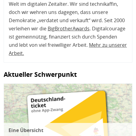
H
E
Welt im digitalen Zeitalter. Wir sind technikaffin,
T
doch wir wehren uns dagegen, dass unsere
Demokratie „verdatet und verkauft“ wird. Seit 2000
M
verleihen wir die
BigBrotherAwards
. Digitalcourage
ist gemeinnützig, finanziert sich durch Spenden
und lebt von viel freiwilliger Arbeit.
Mehr zu unserer
Arbeit
.
Aktueller Schwerpunkt
Bild
Eine Übersicht