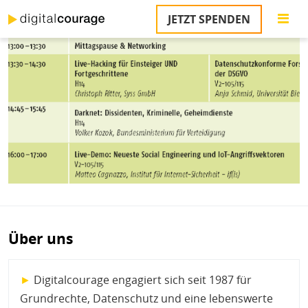
Direkt
JETZT SPENDEN
zum
S
Bild
Inhalt
M
T
na
T
&
T
U
K
M
Über uns
P
Ü
►
Digitalcourage engagiert sich seit 1987 für
u
Grundrechte, Datenschutz und eine lebenswerte