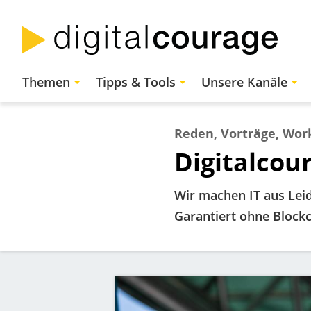
Direkt
zum
Inhalt
Hauptnavigation
Themen
Tipps & Tools
Unsere Kanäle
Reden, Vorträge, Wor
Digitalcou
Wir machen IT aus Leid
Garantiert ohne Block
Bild