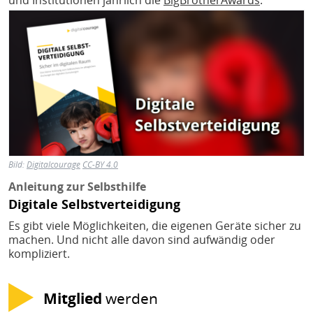
und Institutionen jährlich die
BigBrotherAwards
.
Bild
Bild:
Digitalcourage
CC-BY 4.0
Anleitung zur Selbsthilfe
Digitale Selbstverteidigung
Es gibt viele Möglichkeiten, die eigenen Geräte sicher zu
machen. Und nicht alle davon sind aufwändig oder
kompliziert.
Mitglied
werden