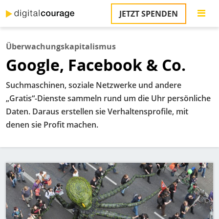
Direkt
JETZT SPENDEN
zum
S
Inhalt
Überwachungskapitalismus
M
Google, Facebook & Co.
T
na
T
Suchmaschinen, soziale Netzwerke und andere
&
„Gratis“-Dienste sammeln rund um die Uhr persönliche
T
Daten. Daraus erstellen sie Verhaltensprofile, mit
U
denen sie Profit machen.
K
M
Bild
P
Ü
u