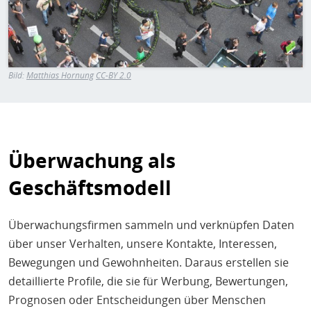
H
E
T
M
Bild:
Matthias Hornung
CC-BY 2.0
Überwachung als
Geschäftsmodell
Überwachungsfirmen sammeln und verknüpfen Daten
über unser Verhalten, unsere Kontakte, Interessen,
Bewegungen und Gewohnheiten. Daraus erstellen sie
detaillierte Profile, die sie für Werbung, Bewertungen,
Prognosen oder Entscheidungen über Menschen