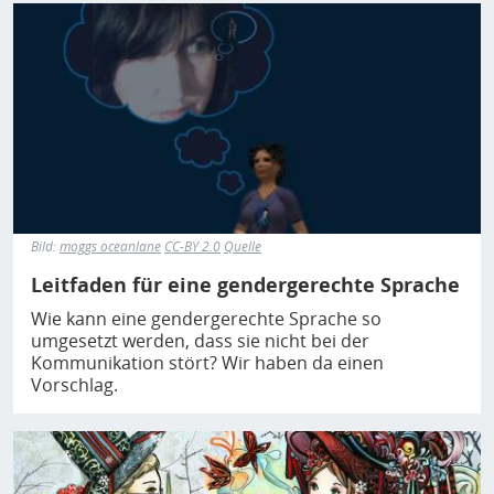
Bild
Bild:
moggs oceanlane
CC-BY 2.0
Quelle
Leitfaden für eine gendergerechte Sprache
Wie kann eine gendergerechte Sprache so
umgesetzt werden, dass sie nicht bei der
Kommunikation stört? Wir haben da einen
Vorschlag.
Bild