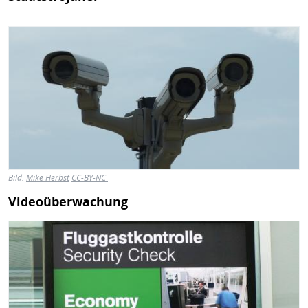
Bild
Bild:
Mike Herbst
CC-BY-NC
Videoüberwachung
Bild