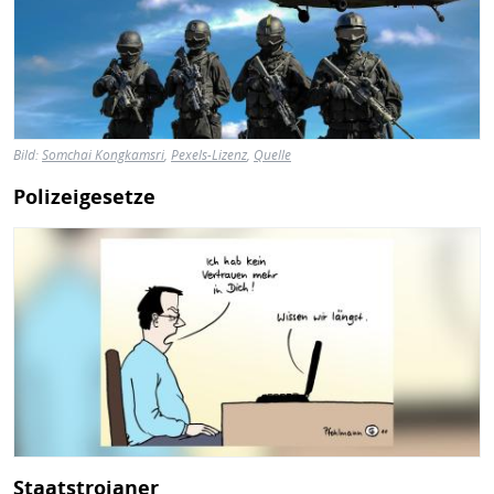
Bild:
Somchai Kongkamsri
,
Pexels-Lizenz
,
Quelle
Polizeigesetze
Bild
Staatstrojaner