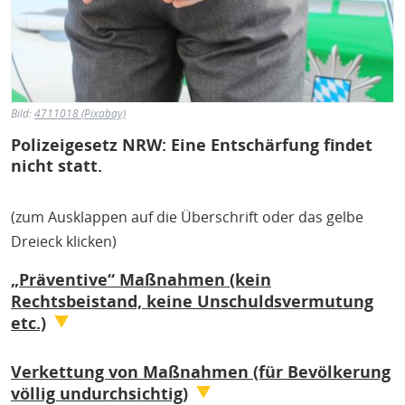
Bild:
4711018 (Pixabay)
Polizeigesetz NRW: Eine Entschärfung findet
nicht statt.
(zum Ausklappen auf die Überschrift oder das gelbe
Dreieck klicken)
„Präventive“ Maßnahmen (kein
Rechtsbeistand, keine Unschuldsvermutung
etc.)
Ob als sogenannte „drohende Gefahr“ oder anders – die
Verkettung von Maßnahmen (für Bevölkerung
aktuellen Polizeigesetzverschärfungen ermöglichen es
völlig undurchsichtig)