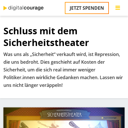
Direkt
JETZT SPENDEN
zum
S
Inhalt
Schluss mit dem
M
T
Sicherheitstheater
na
T
Was uns als „Sicherheit“ verkauft wird, ist Repression,
&
T
die uns bedroht. Dies geschieht auf Kosten der
Sicherheit, um die sich real immer weniger
U
Politiker.innen wirkliche Gedanken machen. Lassen wir
K
uns nicht länger veräppeln!
M
P
Bild
Ü
u