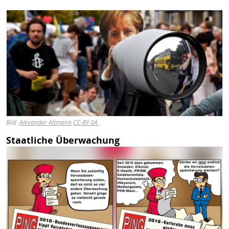
Bild
Bild:
Alexander Altmann
CC-BY-SA
Staatliche Überwachung
Bild