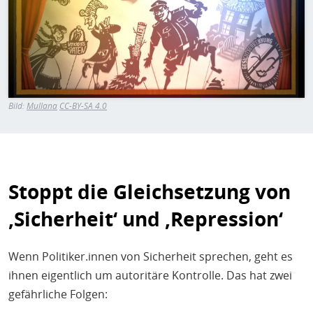
H
E
T
M
Bild:
Mullana
CC-BY-SA 4.0
Stoppt die Gleichsetzung von
‚Sicherheit‘ und ‚Repression‘
Wenn Politiker.innen von Sicherheit sprechen, geht es
ihnen eigentlich um autoritäre Kontrolle. Das hat zwei
gefährliche Folgen: