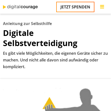
Direkt
JETZT SPENDEN
zum
S
Inhalt
Anleitung zur Selbsthilfe
M
Digitale
T
na
Selbstverteidigung
T
&
T
Es gibt viele Möglichkeiten, die eigenen Geräte sicher zu
machen. Und nicht alle davon sind aufwändig oder
U
kompliziert.
K
M
P
Ü
u