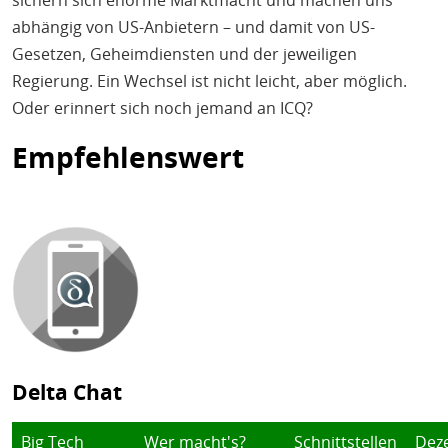
sichern sich enorme Marktmacht und machen uns
abhängig von US-Anbietern – und damit von US-
Gesetzen, Geheimdiensten und der jeweiligen
Regierung. Ein Wechsel ist nicht leicht, aber möglich.
Oder erinnert sich noch jemand an ICQ?
Empfehlenswert
Delta Chat
Big Tech
Wer macht's?
Schnittstellen
Deze