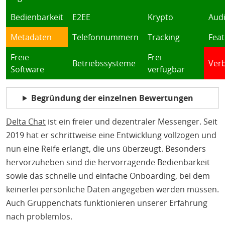
Bedienbarkeit
E2EE
Krypto
Audi
Metadaten
Telefonnummern
Tracking
Feat
Freie
Frei
Betriebssysteme
Verb
Software
verfügbar
Begründung der einzelnen Bewertungen
Delta Chat
ist ein freier und dezentraler Messenger. Seit
2019 hat er schrittweise eine Entwicklung vollzogen und
nun eine Reife erlangt, die uns überzeugt. Besonders
hervorzuheben sind die hervorragende Bedienbarkeit
sowie das schnelle und einfache Onboarding, bei dem
keinerlei persönliche Daten angegeben werden müssen.
Auch Gruppenchats funktionieren unserer Erfahrung
nach problemlos.