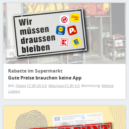
H
E
Bild
T
M
Rabatte im Supermarkt
Gute Preise brauchen keine App
Bild:
Qwave
CC-BY-SA 4.0
,
Naturpuur
CC-BY 4.0
, Bearbeitung:
Melanie
Lübbert
Bild