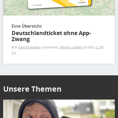
Eine Übersicht
Deutschlandticket ohne App-
Zwang
Bild:
OpenStreetMap
(Screenshot),
Melanie Lübbert
(Grafik),
CC-BY
4.0
Unsere Themen
Bild