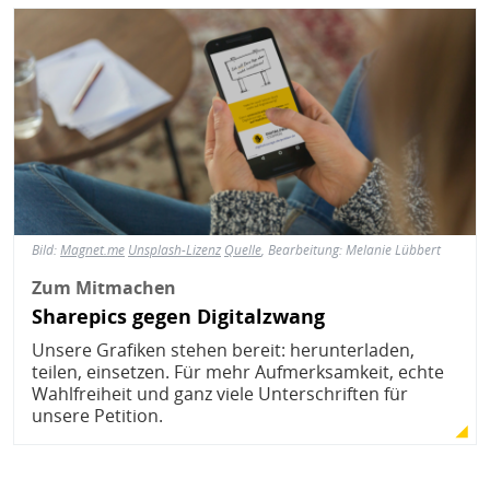
Bild
Bild:
Magnet.me
Unsplash-Lizenz
Quelle
, Bearbeitung: Melanie Lübbert
Zum Mitmachen
Sharepics gegen Digitalzwang
Unsere Grafiken stehen bereit: herunterladen,
teilen, einsetzen. Für mehr Aufmerksamkeit, echte
Wahlfreiheit und ganz viele Unterschriften für
unsere Petition.