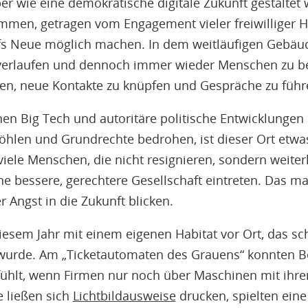
r wie eine demokratische digitale Zukunft gestaltet
en, getragen vom Engagement vieler freiwilliger He
fs Neue möglich machen. In dem weitläufigen Gebäud
zu verlaufen und dennoch immer wieder Menschen zu 
fen, neue Kontakte zu knüpfen und Gespräche zu führ
enen Big Tech und autoritäre politische Entwicklunge
hlen und Grundrechte bedrohen, ist dieser Ort etwa
 viele Menschen, die nicht resignieren, sondern weite
e bessere, gerechtere Gesellschaft eintreten. Das ma
 Angst in die Zukunft blicken.
iesem Jahr mit einem eigenen Habitat vor Ort, das sc
 wurde. Am „Ticketautomaten des Grauens“ konnten B
nfühlt, wenn Firmen nur noch über Maschinen mit ihre
 ließen sich
Lichtbildausweise
drucken, spielten eine