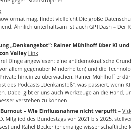
rde gegen Staatstrojaner.
o
howformat mag, findet vielleicht Die große Datensch
nd. Ähnlich unterhaltsam ist auch GPTDash – Der Re
ung „Denkangebot“: Rainer Mühlhoff über KI und 
con Valley
Link
drei Dinge angewiesen: eine antidemokratische Grund
(vor allem gegenüber Minderheiten) und die Technolo
 Private hinein zu überwachen. Rainer Mühlhoff erklä
st des Podcasts „Denkanstoß“, was passiert, wenn K
en. Dabei gibt er uns auch Werkzeuge an die Hand, um
besser verstehen zu können.
 Burnout – Wie Einflussnahme nicht verpufft
–
Vid
D, Mitglied des Bundestags von 2021 bis 2025, stellve
ses) und Rahel Becker (ehemalige wissenschaftliche Mi