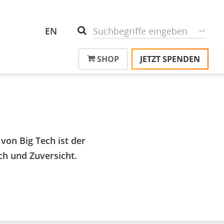
Header
S
Suche
EN
Top
SHOP
JETZT SPENDEN
M
Menu
T
na
T
&
T
von Big Tech ist der
U
K
h und Zuversicht.
M
P
Ü