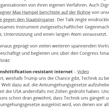
ganisationen von ihren eigenen Verfahren. Auch Digi
gner Max Hampel berichtete auf der Bühne
von unse
 gegen den Staatstrojaner
. Der Talk zeigte eindrückl
ksames Instrument zivilgesellschaftlicher Gegenmacht
nz, Unterstützung und einen langen Atem voraussetzt.
inaus geprägt von vielen weiteren spannenden Vortr
schäftigt und begleiten uns über den Congress hina
linkt:
nshittification-resistant internet
–
Video
rt, weshalb Trump uns die Chance gibt, Technik zu be
 Welt dazu auf, die Antiumgehungsgesetze aufzuheben
il die USA andernfalls mit Zöllen gedroht haben. Und 
r uns schon dran gewöhnt, dass Technik uns gängelt u
tiumgehungsgesetze ausgelöst wird, von denen vor a