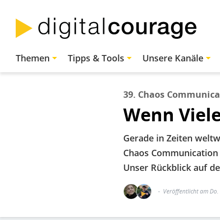
Direkt
zum
Inhalt
Hauptnavigation
Themen
Tipps & Tools
Unsere Kanäle
39. Chaos Communica
Wenn Viele
Gerade in Zeiten weltw
Chaos Communication C
Unser Rückblick auf de
Veröffentlicht am Do.