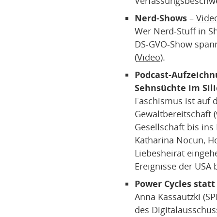
Verfassungsbeschwe
Nerd-Shows
–
Vide
Wer Nerd-Stuff in S
DS-GVO-Show spanne
(
Video
).
Podcast-Aufzeichn
Sehnsüchte im Sili
Faschismus ist auf 
Gewaltbereitschaft 
Gesellschaft bis ins
Katharina Nocun, Ho
Liebesheirat eingeh
Ereignisse der USA 
Power Cycles statt
Anna Kassautzki (SP
des Digitalausschus