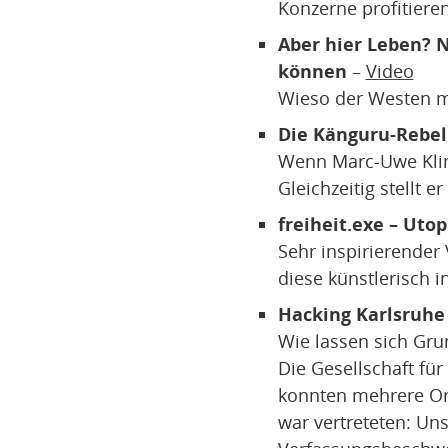
Konzerne profitieren
Aber hier Leben? 
können
–
Video
Wieso der Westen me
Die Känguru-Rebel
Wenn Marc-Uwe Kling
Gleichzeitig stellt 
freiheit.exe – Uto
Sehr inspirierender
diese künstlerisch 
Hacking Karlsruhe 
Wie lassen sich Gru
Die Gesellschaft für
konnten mehrere Org
war vertreteten: Un