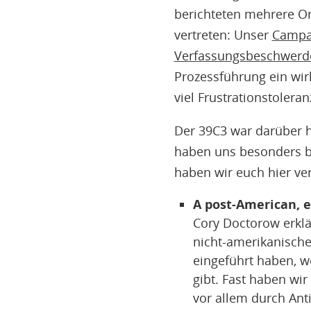
berichteten mehrere Or
vertreten: Unser
Campai
Verfassungsbeschwerde
Prozessführung ein wir
viel Frustrationstolera
Der 39C3 war darüber h
haben uns besonders be
haben wir euch hier ver
A post-American, e
Cory Doctorow erklä
nicht-amerikanische
eingeführt haben, we
gibt. Fast haben wi
vor allem durch An