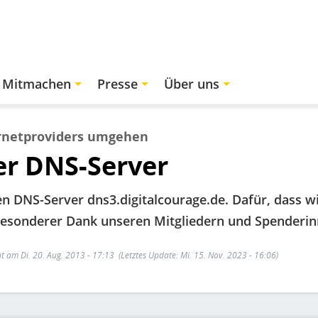
Mitmachen
Presse
Über uns
ernetproviders umgehen
er DNS-Server
en DNS-Server dns3.digitalcourage.de. Dafür, dass w
 besonderer Dank unseren Mitgliedern und Spenderi
ht am Di. 20. Aug. 2013 - 17:13
(Letztes Update: Mi. 15. Nov. 2023 - 16:06)