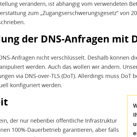
tellung verändern, ist abhängig vom verwendeten Be
erstattung zum „Zugangserschwerungsgesetz“ von 200
schrieben.
lung der DNS-Anfragen mit 
DNS-Anfragen nicht verschlüsselt. Deshalb können d
ipuliert werden. Auch das wollen wir ändern. Unser
ungen via DNS-over-TLS (DoT). Allerdings muss DoT b
ll konfiguriert werden.
it
W
I
in, der nur nebenbei öffentliche Infrastruktur
u
inen 100%-Dauerbetrieb garantieren, aber falls
e