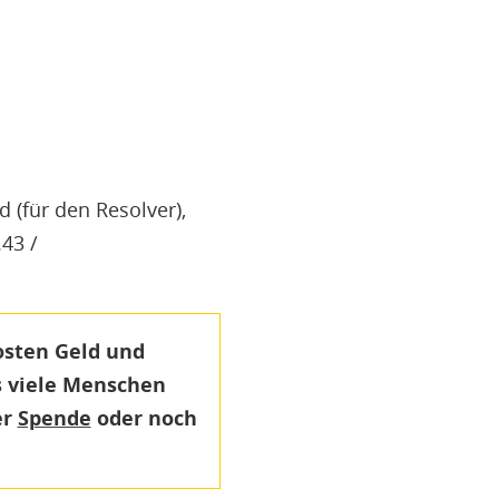
 (für den Resolver),
43 /
osten Geld und
s viele Menschen
er
Spende
oder noch