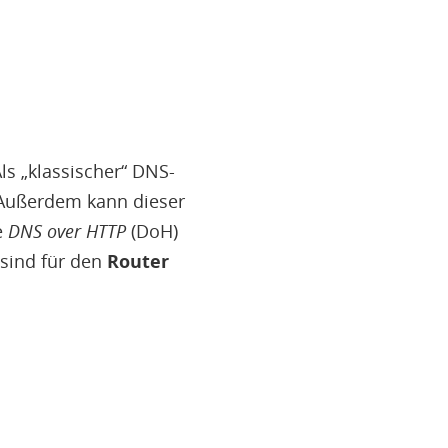
ls „klassischer“ DNS-
. Außerdem kann dieser
e
DNS over HTTP
(DoH)
 sind für den
Router