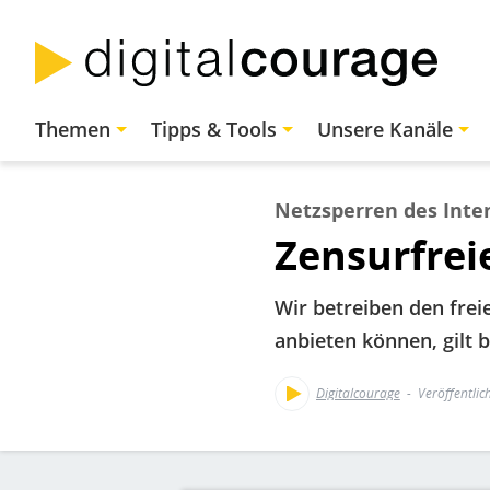
Direkt
zum
Inhalt
Hauptnavigation
Themen
Tipps & Tools
Unsere Kanäle
Netzsperren des Int
Zensurfrei
Wir betreiben den frei
anbieten können, gilt
Digitalcourage
Veröffentlic
Bild