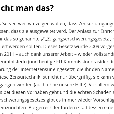
cht man das?
S-Server, weil wir zeigen wollen, dass Zensur umgan
sen, dass sie ausgeweitet wird. Der Anlass zur Einri
ar das so genannte 🔗„
Zugangserschwerungsgesetz
“,
nsiert werden sollten. Dieses Gesetz wurde 2009 vorg
n 2011 – auch dank unserer Arbeit – wieder vollständ
enministerin (und heutige EU-Kommissionpräsidentin
ührung der Internetzensur eingesetzt, die ihr den Nam
iese Zensurtechnik ist nicht nur übergriffig, sie kann
ngen werden (auch ohne unsere Hilfe). Vor allem we
 es bei diesen Vorhaben geht und die echten Schaden 
schwerungsgesetzes gibt es immer wieder Vorschläge
inzurichten. Bürgerrechtler fordern stattdessen eine