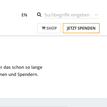
Header
S
Suche
EN
Top
SHOP
JETZT SPENDEN
M
Menu
T
na
T
&
T
ir das schon so lange
U
K
nnen und Spendern.
M
P
Ü