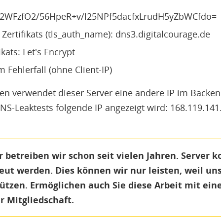
t: 2WFzfO2/56HpeR+v/l25NPf5dacfxLrudH5yZbWCfdo=
tifikats (tls_auth_name): dns3.digitalcourage.de
ikats: Let's Encrypt
 Fehlerfall (ohne Client-IP)
n verwendet dieser Server eine andere IP im Backend
NS-Leaktests folgende IP angezeigt wird: 168.119.141.
betreiben wir schon seit vielen Jahren. Server k
eut werden. Dies können wir nur leisten, weil un
ützen. Ermöglichen auch Sie diese Arbeit mit ein
er
Mitgliedschaft
.