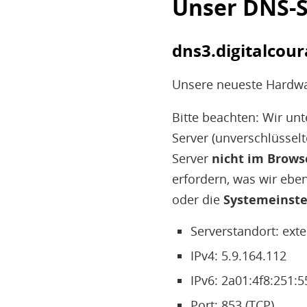
Unser DNS-S
dns3.digitalcou
Unsere neueste Hardw
Bitte beachten: Wir unt
Server (unverschlüssel
Server
nicht im Brows
erfordern, was wir eben
oder die
Systemeinste
Serverstandort: ext
IPv4: 5.9.164.112
IPv6: 2a01:4f8:251:5
Port: 853 (TCP)