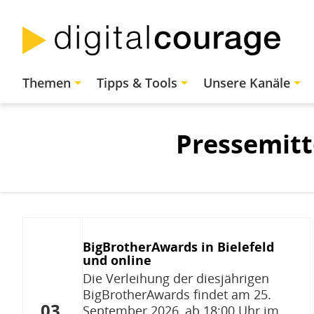
Direkt
zum
Inhalt
Hauptnavigation
Themen
Tipps & Tools
Unsere Kanäle
Pressemitt
BigBrotherAwards in Bielefeld
und online
Die Verleihung der diesjährigen
BigBrotherAwards findet am 25.
03.
September 2026, ab 18:00 Uhr im