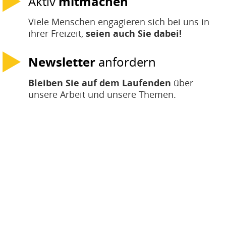
Aktiv
mitmachen
u
Viele Menschen engagieren sich bei uns in
H
E
ihrer Freizeit,
seien auch Sie dabei!
T
Newsletter
anfordern
M
Bleiben Sie auf dem Laufenden
über
unsere Arbeit und unsere Themen.