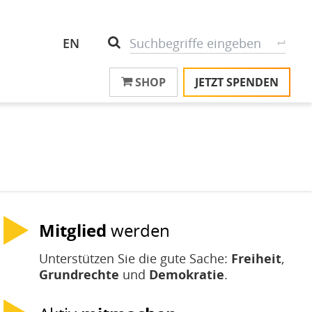
Header
S
Suche
EN
Top
SHOP
JETZT SPENDEN
M
Menu
T
na
T
&
T
U
K
Mitglied
werden
M
Unterstützen Sie die gute Sache:
Freiheit
,
P
Grundrechte
und
Demokratie
.
Ü