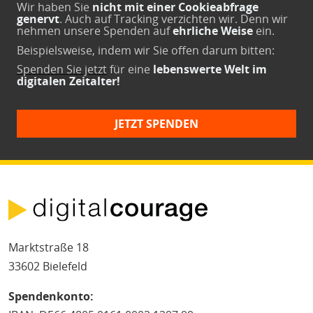
Wir haben Sie
nicht mit einer Cookieabfrage
genervt
. Auch auf Tracking verzichten wir. Denn wir
nehmen unsere Spenden auf
ehrliche Weise
ein.
Beispielsweise, indem wir Sie offen darum bitten:
Spenden Sie jetzt
für eine
lebenswerte Welt im
digitalen Zeitalter!
JETZT SPENDEN
Marktstraße 18
33602 Bielefeld
Spendenkonto: