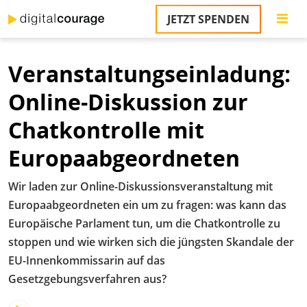
Direkt
JETZT SPENDEN
zum
S
Inhalt
Veranstaltungseinladung:
M
T
Online-Diskussion zur
na
T
Chatkontrolle mit
&
T
Europaabgeordneten
U
Wir laden zur Online-Diskussionsveranstaltung mit
K
Europaabgeordneten ein um zu fragen: was kann das
M
Europäische Parlament tun, um die Chatkontrolle zu
stoppen und wie wirken sich die jüngsten Skandale der
P
EU-Innenkommissarin auf das
Ü
Gesetzgebungsverfahren aus?
u