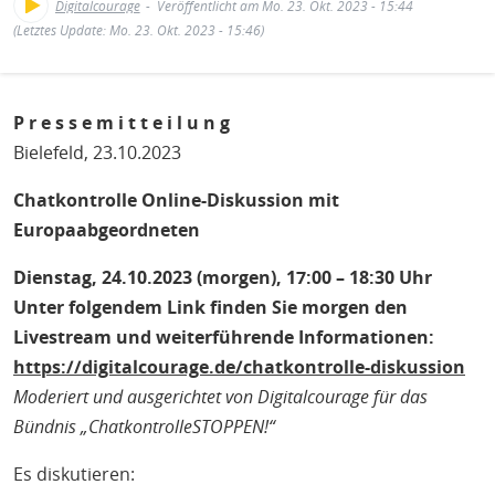
H
E
Digitalcourage
Veröffentlicht am Mo. 23. Okt. 2023 - 15:44
(Letztes Update: Mo. 23. Okt. 2023 - 15:46)
T
M
P r e s s e m i t t e i l u n g
Bielefeld, 23.10.2023
Chatkontrolle Online-Diskussion mit
Europaabgeordneten
Dienstag, 24.10.2023 (morgen), 17:00 – 18:30 Uhr
Unter folgendem Link finden Sie morgen den
Livestream und weiterführende Informationen:
https://digitalcourage.de/chatkontrolle-diskussion
Moderiert und ausgerichtet von Digitalcourage für das
Bündnis „ChatkontrolleSTOPPEN!“
Es diskutieren: