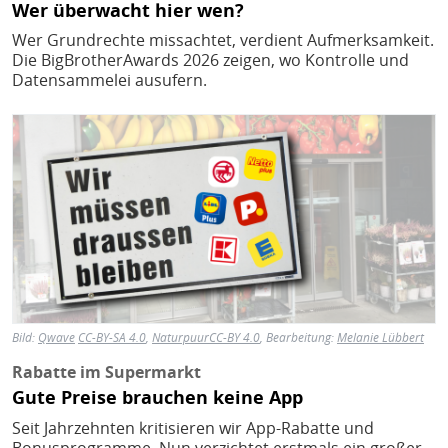
Wer überwacht hier wen?
Wer Grundrechte missachtet, verdient Aufmerksamkeit.
Die BigBrotherAwards 2026 zeigen, wo Kontrolle und
Datensammelei ausufern.
Bild
Bild:
Qwave
CC-BY-SA 4.0
,
Naturpuur
CC-BY 4.0
, Bearbeitung:
Melanie Lübbert
Rabatte im Supermarkt
Gute Preise brauchen keine App
Seit Jahrzehnten kritisieren wir App-Rabatte und