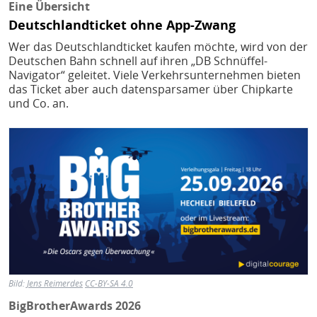
H
E
Eine Übersicht
Deutschlandticket ohne App-Zwang
T
Wer das Deutschlandticket kaufen möchte, wird von der
M
Deutschen Bahn schnell auf ihren „DB Schnüffel-
Navigator“ geleitet. Viele Verkehrsunternehmen bieten
das Ticket aber auch datensparsamer über Chipkarte
und Co. an.
Bild
Bild:
Jens Reimerdes
CC-BY-SA 4.0
BigBrotherAwards 2026