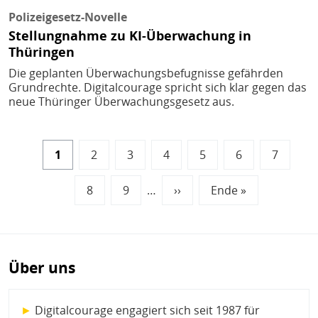
Polizeigesetz-Novelle
Stellungnahme zu KI-Überwachung in
Thüringen
Die geplanten Überwachungsbefugnisse gefährden
Grundrechte. Digitalcourage spricht sich klar gegen das
neue Thüringer Überwachungsgesetz aus.
Seitennummerierung
Aktuelle
1
Seite
2
Seite
3
Seite
4
Seite
5
Seite
6
Seite
7
Seite
Seite
8
Seite
9
…
Nächste
››
Letzte
Ende »
Seite
Seite
Über uns
►
Digitalcourage engagiert sich seit 1987 für