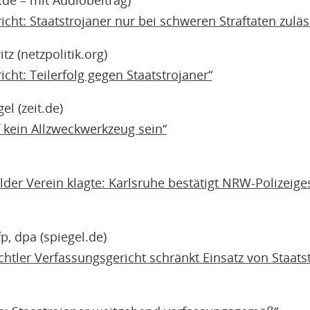
de – mit Audiobeitrag)
ht: Staatstrojaner nur bei schweren Straftaten zuläs
z (netzpolitik.org)
ht: Teilerfolg gegen Staatstrojaner“
l (zeit.de)
 kein Allzweckwerkzeug sein“
elder Verein klagte: Karlsruhe bestätigt NRW-Polizeiges
p, dpa (spiegel.de)
echtler Verfassungsgericht schränkt Einsatz von Staats