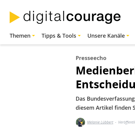
Direkt
zum
Inhalt
Hauptnavigation
Themen
Tipps & Tools
Unsere Kanäle
Presseecho
Medienberi
Entscheid
Das Bundesverfassungsg
diesem Artikel finden 
Melanie Lübbert
Veröffentl