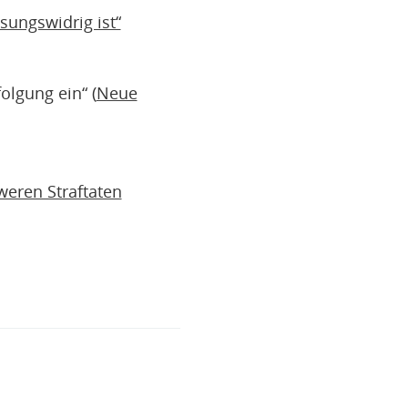
ungswidrig ist“
olgung ein“ (
Neue
weren Straftaten