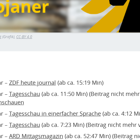
t
(Grafik),
CC-BY 4.0
hr –
ZDF heute journal
(ab ca. 15:19 Min)
hr –
Tagesschau
(ab ca. 11:50 Min) (Beitrag nicht meh
anschauen
hr –
Tagesschau in einerfacher Sprache
(ab ca. 4:12 Mi
hr –
Tagesschau
(ab ca. 7:23 Min) (Beitrag nicht mehr 
hr –
ARD Mittagsmagazin
(ab ca. 52:47 Min) (Beitrag n