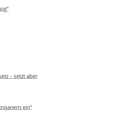
sig“
etz – setzt aber
trojanern ein“