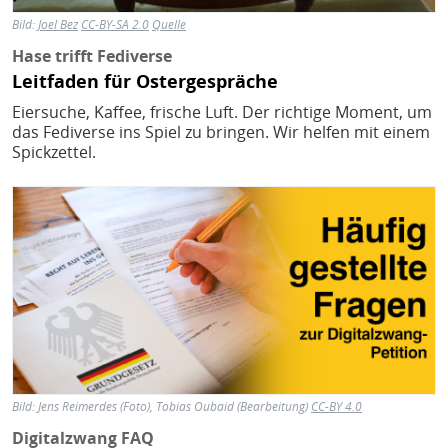
Bild:
Joel Bez
CC-BY-SA 2.0
Quelle
Hase trifft Fediverse
Leitfaden für Ostergespräche
Eiersuche, Kaffee, frische Luft. Der richtige Moment, um
das Fediverse ins Spiel zu bringen. Wir helfen mit einem
Spickzettel.
Bild
Bild:
Jens Reimerdes (Foto), Tobias Oubaid (Bearbeitung)
CC-BY 4.0
Digitalzwang FAQ