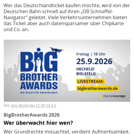
H
E
Wer das Deutschlandticket kaufen möchte, wird von der
T
Deutschen Bahn schnell auf ihren „DB Schnüffel-
Navigator“ geleitet. Viele Verkehrsunternehmen bieten
M
das Ticket aber auch datensparsamer über Chipkarte
und Co. an.
Bild
Bild:
Jens Reimerdes
CC-BY-SA 4.0
BigBrotherAwards 2026
Wer überwacht hier wen?
Wer Grundrechte missachtet, verdient Aufmerksamkeit.