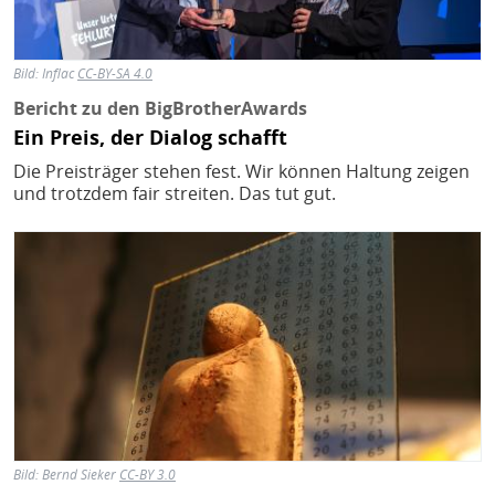
Bild:
Inflac
CC-BY-SA 4.0
Bericht zu den BigBrotherAwards
Ein Preis, der Dialog schafft
Die Preisträger stehen fest. Wir können Haltung zeigen
und trotzdem fair streiten. Das tut gut.
Bild
Bild:
Bernd Sieker
CC-BY 3.0