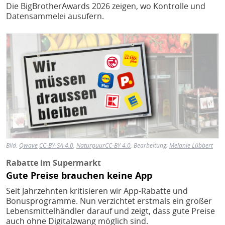
Die BigBrotherAwards 2026 zeigen, wo Kontrolle und
Datensammelei ausufern.
Bild
Bild:
Qwave
CC-BY-SA 4.0
,
Naturpuur
CC-BY 4.0
, Bearbeitung:
Melanie Lübbert
Rabatte im Supermarkt
Gute Preise brauchen keine App
Seit Jahrzehnten kritisieren wir App-Rabatte und
Bonusprogramme. Nun verzichtet erstmals ein großer
Lebensmittelhändler darauf und zeigt, dass gute Preise
auch ohne Digitalzwang möglich sind.