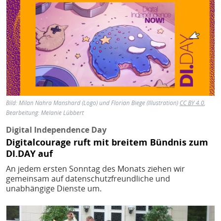
Bild: Milan Nahra Manshard (Logo) und Florian Biege (Illustration)
CC BY 4.0
,
Bearbeitung: Melanie Lübbert
Digital Independence Day
Digitalcourage ruft mit breitem Bündnis zum
DI.DAY auf
An jedem ersten Sonntag des Monats ziehen wir
gemeinsam auf datenschutzfreundliche und
unabhängige Dienste um.
Bild