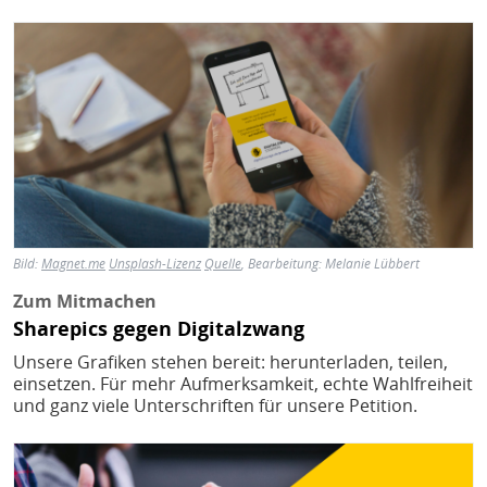
Bild
Bild:
Magnet.me
Unsplash-Lizenz
Quelle
, Bearbeitung: Melanie Lübbert
Zum Mitmachen
Sharepics gegen Digitalzwang
Unsere Grafiken stehen bereit: herunterladen, teilen,
einsetzen. Für mehr Aufmerksamkeit, echte Wahlfreiheit
und ganz viele Unterschriften für unsere Petition.
Bild