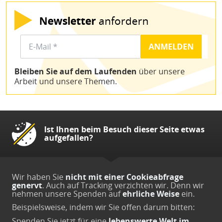
Newsletter
anfordern
Bleiben Sie auf dem Laufenden
über unsere
Arbeit und unsere Themen.
Ist Ihnen beim Besuch dieser Seite etwas
aufgefallen?
Wir haben Sie
nicht mit einer Cookieabfrage
genervt
. Auch auf Tracking verzichten wir. Denn wir
nehmen unsere Spenden auf
ehrliche Weise
ein.
Beispielsweise, indem wir Sie offen darum bitten:
Spenden Sie jetzt
für eine
lebenswerte Welt im