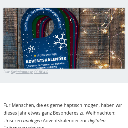
H
E
Bild
T
M
Bild:
Digitalcourage
CC-BY 4.0
Für Menschen, die es gerne haptisch mögen, haben wir
dieses Jahr etwas ganz Besonderes zu Weihnachten:
Unseren
analogen
Adventskalender zur
digitalen