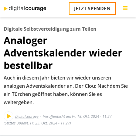
Direkt
JETZT SPENDEN
zum
S
Inhalt
Digitale Selbstverteidigung zum Teilen
M
Analoger
T
na
Adventskalender wieder
T
&
bestellbar
T
U
Auch in diesem Jahr bieten wir wieder unseren
K
analogen Adventskalender an. Der Clou: Nachdem Sie
ein Türchen geöffnet haben, können Sie es
M
weitergeben.
P
Digitalcourage
Veröffentlicht am Fr. 18. Okt. 2024 - 11:27
Ü
(Letztes Update: Fr. 25. Okt. 2024 - 11:27)
u