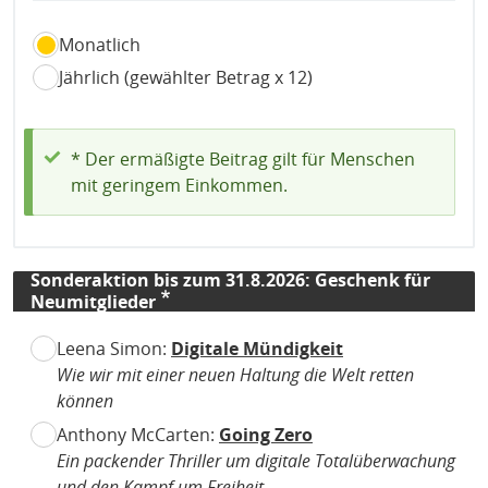
abbuchungsrhytmus
Monatlich
Jährlich (gewählter Betrag x 12)
Statusmeldung
* Der ermäßigte Beitrag gilt für Menschen
mit geringem Einkommen.
Sonderaktion bis zum 31.8.2026: Geschenk für
Neumitglieder
Leena Simon:
Digitale Mündigkeit
Wie wir mit einer neuen Haltung die Welt retten
können
Anthony McCarten:
Going Zero
Ein packender Thriller um digitale Totalüberwachung
und den Kampf um Freiheit