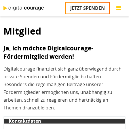
Direkt
JETZT SPENDEN
zum
S
Inhalt
Mitglied
M
T
na
Ja, ich möchte Digitalcourage-
T
&
Fördermitglied werden!
T
Digitalcourage finanziert sich ganz überwiegend durch
U
private Spenden und Fördermitgliedschaften.
K
Besonders die regelmäßigen Beiträge unserer
M
Fördermitglieder ermöglichen uns, unabhängig zu
arbeiten, schnell zu reagieren und hartnäckig an
P
Themen dranzubleiben.
Ü
u
Kontaktdaten