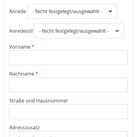
H
E
Anrede
T
M
Anredestil
Vorname
Nachname
Straße und Hausnummer
Adresszusatz