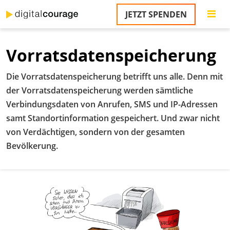
Direkt
JETZT SPENDEN
zum
S
Inhalt
Vorratsdatenspeicherung
M
T
Die Vorratsdatenspeicherung betrifft uns alle. Denn mit
na
T
der Vorratsdatenspeicherung werden sämtliche
&
Verbindungsdaten von Anrufen, SMS und IP-Adressen
T
samt Standortinformation gespeichert. Und zwar nicht
U
von Verdächtigen, sondern von der gesamten
K
Bevölkerung.
M
P
Ü
u