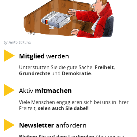
H
E
T
M
by
Heiko Sakurai
Mitglied
werden
Unterstützen Sie die gute Sache:
Freiheit
,
Grundrechte
und
Demokratie
.
Aktiv
mitmachen
Viele Menschen engagieren sich bei uns in ihrer
Freizeit,
seien auch Sie dabei!
Newsletter
anfordern
Bleiben Sie auf dem Laufenden
über unsere