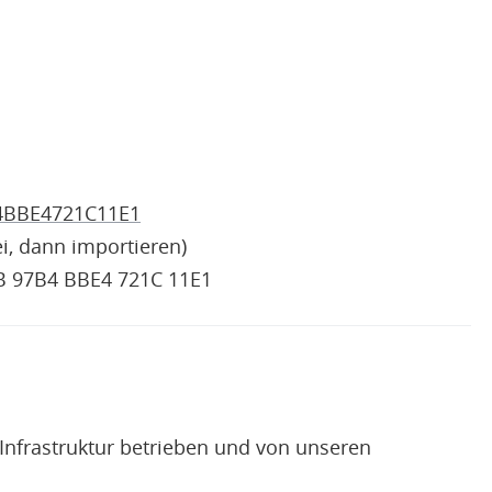
B4BBE4721C11E1
ei, dann importieren)
B 97B4 BBE4 721C 11E1
Infrastruktur betrieben und von unseren