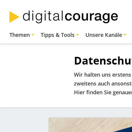
Direkt
zum
Inhalt
Hauptnavigation
Themen
Tipps & Tools
Unsere Kanäle
Datenschut
Wir halten uns ersten
zweitens auch ansonste
Hier finden Sie genau
Bild