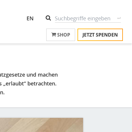
Header
S
Suche
EN
Top
SHOP
JETZT SPENDEN
M
Menu
T
na
T
&
T
hutzgesetze und machen
U
 „erlaubt“ betrachten.
K
n.
M
P
Ü