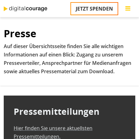
Direkt
JETZT SPENDEN
zum
S
Inhalt
Presse
M
T
Auf dieser Übersichtsseite finden Sie alle wichtigen
na
T
Informationen auf einen Blick: Zugang zu unserem
&
Presseverteiler, Ansprechpartner für Medienanfragen
T
sowie aktuelles Pressematerial zum Download.
U
K
M
Pressemitteilungen
P
Ü
Hier finden Sie unsere aktuellsten
u
Pressemitteilungen.