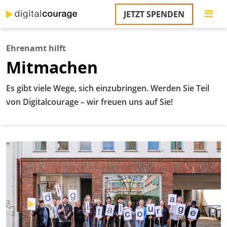
Direkt
JETZT SPENDEN
zum
S
Inhalt
Ehrenamt hilft
M
Mitmachen
T
na
T
Es gibt viele Wege, sich einzubringen. Werden Sie Teil
&
von Digitalcourage – wir freuen uns auf Sie!
T
U
K
M
P
Ü
u