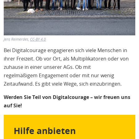
H
E
T
M
Jens Reimerdes,
CC-BY 4.0
Bei Digitalcourage engagieren sich viele Menschen in
ihrer Freizeit. Ob vor Ort, als Multiplikatoren oder von
zuhause in einer unserer AGs. Ob mit
regelmäßigem Engagement oder mit nur wenig
Zeitaufwand. Es gibt viele Wege, sich einzubringen.
Werden Sie Teil von Digitalcourage – wir freuen uns
auf Sie!
Hilfe anbieten