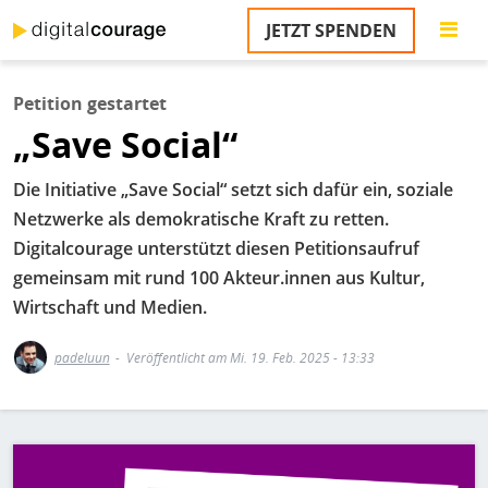
Direkt
JETZT SPENDEN
zum
S
Inhalt
Petition gestartet
M
„Save Social“
T
na
T
Die Initiative „Save Social“ setzt sich dafür ein, soziale
&
Netzwerke als demokratische Kraft zu retten.
T
Digitalcourage unterstützt diesen Petitionsaufruf
U
gemeinsam mit rund 100 Akteur.innen aus Kultur,
K
Wirtschaft und Medien.
M
padeluun
Veröffentlicht am Mi. 19. Feb. 2025 - 13:33
P
Ü
Bild
u