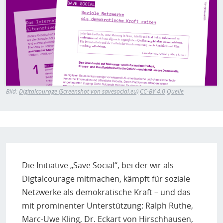
H
E
T
M
Bild:
Digitalcourage (Screenshot von savesocial.eu)
CC-BY 4.0
Quelle
Die Initiative „Save Social“, bei der wir als
Digtalcourage mitmachen, kämpft für soziale
Netzwerke als demokratische Kraft – und das
mit prominenter Unterstützung: Ralph Ruthe,
Marc-Uwe Kling, Dr. Eckart von Hirschhausen,