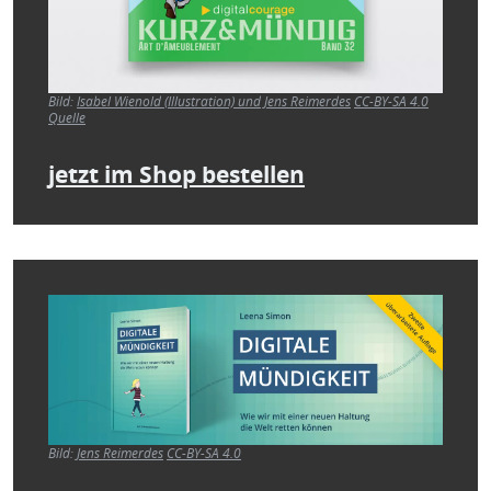
Bild:
Isabel Wienold (Illustration) und Jens Reimerdes
CC-BY-SA 4.0
Quelle
jetzt im Shop bestellen
Bild
Bild:
Jens Reimerdes
CC-BY-SA 4.0