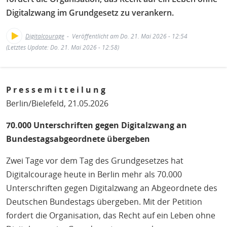
H
E
Digitalzwang im Grundgesetz zu verankern.
T
Digitalcourage
Veröffentlicht am Do. 21. Mai 2026 - 12:54
M
(Letztes Update: Do. 21. Mai 2026 - 12:58)
P r e s s e m i t t e i l u n g
Berlin/Bielefeld, 21.05.2026
70.000 Unterschriften gegen Digitalzwang an
Bundestagsabgeordnete übergeben
Zwei Tage vor dem Tag des Grundgesetzes hat
Digitalcourage heute in Berlin mehr als 70.000
Unterschriften gegen Digitalzwang an Abgeordnete des
Deutschen Bundestags übergeben. Mit der Petition
fordert die Organisation, das Recht auf ein Leben ohne