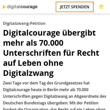
Direkt
JETZT SPENDEN
zum
S
Inhalt
Digitalzwang-Petition
M
Digitalcourage übergibt
T
na
mehr als 70.000
T
&
Unterschriften für Recht
T
auf Leben ohne
U
K
Digitalzwang
M
Zwei Tage vor dem Tag des Grundgesetzes hat
P
Digitalcourage heute in Berlin mehr als 70.000
Unterschriften gegen Digitalzwang an Abgeordnete des
Ü
u
Deutschen Bundestags übergeben. Mit der Petition
fordert die Organisation, das Recht auf ein Leben ohne