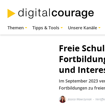
Direkt
zum
Inhalt
Hauptnavigation
Themen
Tipps & Tools
Unsere Kanäle
Freie Schul
Fortbildun
und Intere
Im September 2023 vera
Fortbildungen zu freie
Jessica Wawrzyniak
Veröffe