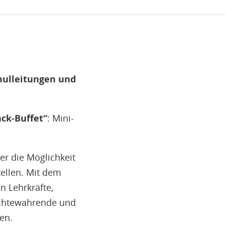
u
H
E
T
M
chulleitungen und
ck-Buffet“
: Mini-
r die Möglichkeit
ellen. Mit dem
n Lehrkräfte,
rechtewahrende und
en.