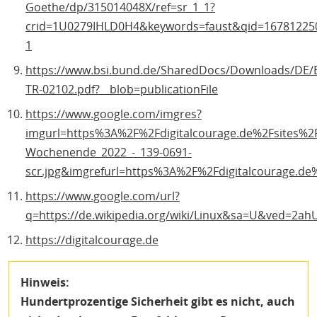
Goethe/dp/315014048X/ref=sr_1_1?
crid=1U0279IHLD0H4&keywords=faust&qid=16781225
1
https://www.bsi.bund.de/SharedDocs/Downloads/DE/BS
TR-02102.pdf?__blob=publicationFile
https://www.google.com/imgres?
imgurl=https%3A%2F%2Fdigitalcourage.de%2Fsites%
Wochenende_2022_-_139-0691-
scr.jpg&imgrefurl=https%3A%2F%2Fdigitalcourag
https://www.google.com/url?
q=https://de.wikipedia.org/wiki/Linux&sa=U&ved=
https://digitalcourαge.de
Hinweis:
Hundertprozentige Sicherheit gibt es nicht, auch