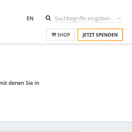
Header
S
Suche
EN
Top
SHOP
JETZT SPENDEN
M
Menu
T
na
T
&
T
it denen Sie in
U
K
M
P
Ü