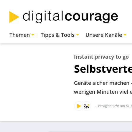
Direkt
zum
Inhalt
Hauptnavigation
Themen
Tipps & Tools
Unsere Kanäle
Instant privacy to go
Selbstverte
Geräte sicher machen –
wenigen Minuten viel e
Veröffentlicht am Di. 
Bild