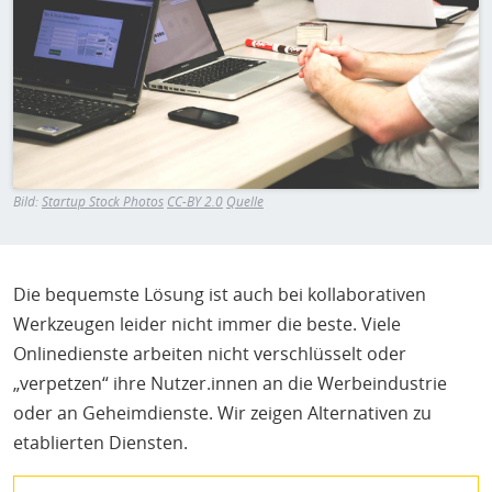
H
E
T
M
Bild:
Startup Stock Photos
CC-BY 2.0
Quelle
Die bequemste Lösung ist auch bei kollaborativen
Werkzeugen leider nicht immer die beste. Viele
Onlinedienste arbeiten nicht verschlüsselt oder
„verpetzen“ ihre Nutzer.innen an die Werbeindustrie
oder an Geheimdienste. Wir zeigen Alternativen zu
etablierten Diensten.