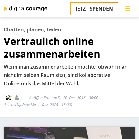
Direkt
JETZT SPENDEN
zum
S
Inhalt
Chatten, planen, teilen
M
Vertraulich online
T
na
zusammenarbeiten
T
&
T
Wenn man zusammenarbeiten möchte, obwohl man
nicht im selben Raum sitzt, sind kollaborative
U
Onlinetools das Mittel der Wahl.
K
M
Veröffentlicht am Di. 20. Dez. 2016 - 06:00
(Letztes Update: Mo. 1. Dez. 2025 - 15:00)
P
Ü
Bild
u