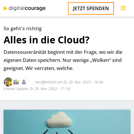
Direkt
JETZT SPENDEN
zum
S
Inhalt
So geht's richtig
M
Alles in die Cloud?
T
na
T
Datensouveränität beginnt mit der Frage, wo wir die
&
eigenen Daten speichern. Nur wenige „Wolken“ sind
T
geeignet. Wir verraten, welche.
U
K
Veröffentlicht am Di. 29. Nov. 2022 - 16:46
(Letztes Update: Di. 29. Nov. 2022 - 17:14)
M
P
Bild
Ü
u