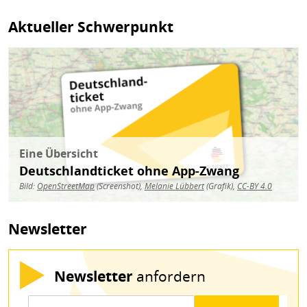
Aktueller Schwerpunkt
Bild
Eine Übersicht
Deutschlandticket ohne App-Zwang
Bild:
OpenStreetMap
(Screenshot),
Melanie Lübbert
(Grafik),
CC-BY 4.0
Newsletter
Newsletter
anfordern