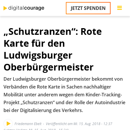
Direkt
JETZT SPENDEN
zum
S
Inhalt
„Schutzranzen“: Rote
M
T
Karte für den
na
T
Ludwigsburger
&
T
Oberbürgermeister
U
Der Ludwigsburger Oberbürgermeister bekommt von
K
Verbänden die Rote Karte in Sachen nachhaltiger
M
Mobilität unter anderem wegen dem Kinder-Tracking-
Projekt „Schutzranzen“ und der Rolle der Autoindustrie
P
bei der Digitalisierung des Verkehrs.
Ü
u
Friedemann Ebelt
Veröffentlicht am Mi. 15. Aug. 2018 - 12:37