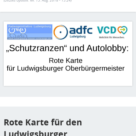
H
(Letztes Update: Mi. 15. Aug. 2018 - 15:24)
E
T
Bild
M
Rote Karte für den
Ludwigsburger