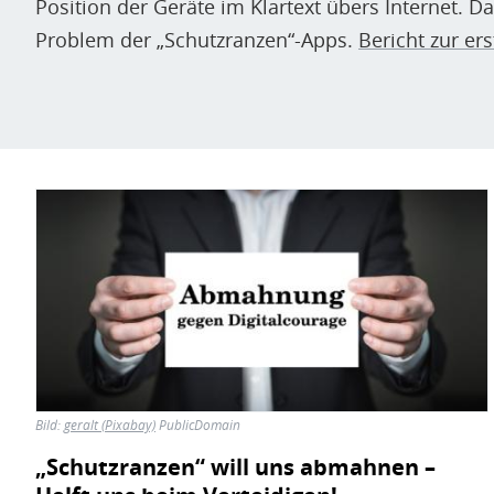
Position der Geräte im Klartext übers Internet. Da
Problem der „Schutzranzen“-Apps.
Bericht zur er
Bild
Bild:
geralt (Pixabay)
PublicDomain
„Schutzranzen“ will uns abmahnen –