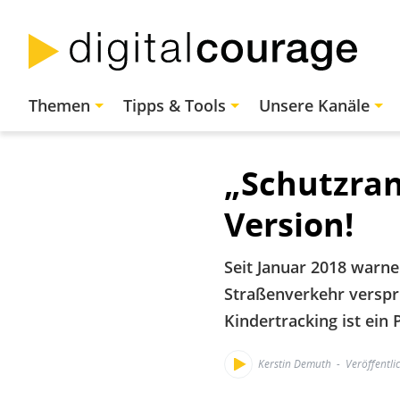
Direkt
zum
Inhalt
Hauptnavigation
Themen
Tipps & Tools
Unsere Kanäle
„Schutzran
Version!
Seit Januar 2018 warne
Straßenverkehr verspri
Kindertracking ist ein
Kerstin Demuth
Veröffentli