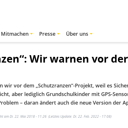
Mitmachen
Presse
Über uns
zen“: Wir warnen vor de
n wir vor dem „Schutzranzen“-Projekt, weil es Siche
cht, aber lediglich Grundschulkinder mit GPS-Sensor
 Problem – daran ändert auch die neue Version der Ap
cht am Di. 22. Mai 2018 - 11:26
(Letztes Update: Di. 22. Feb. 2022 - 17:08)