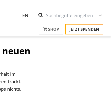
Header
S
Suche
EN
Top
SHOP
JETZT SPENDEN
M
Menu
T
na
T
r neuen
&
T
U
rheit im
K
en trackt.
M
ps nichts.
P
Ü