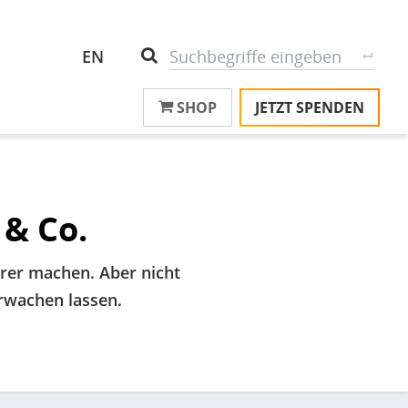
Header
S
Suche
EN
Top
SHOP
JETZT SPENDEN
M
Menu
T
na
T
&
T
& Co.
U
rer machen. Aber nicht
K
erwachen lassen.
M
P
Ü