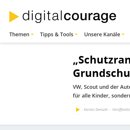
Direkt
zum
Inhalt
Hauptnavigation
Themen
Tipps & Tools
Unsere Kanäle
„Schutzra
Grundschul
VW, Scout und der Aut
für alle Kinder, sonder
Kerstin Demuth
Veröffentli