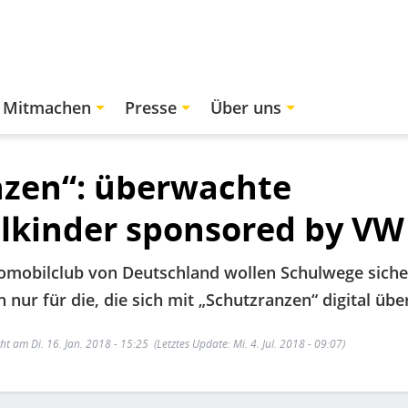
Mitmachen
Presse
Über uns
nzen“: überwachte
kinder sponsored by VW 
omobilclub von Deutschland wollen Schulwege siche
n nur für die, die sich mit „Schutzranzen“ digital üb
cht am Di. 16. Jan. 2018 - 15:25
(Letztes Update: Mi. 4. Jul. 2018 - 09:07)