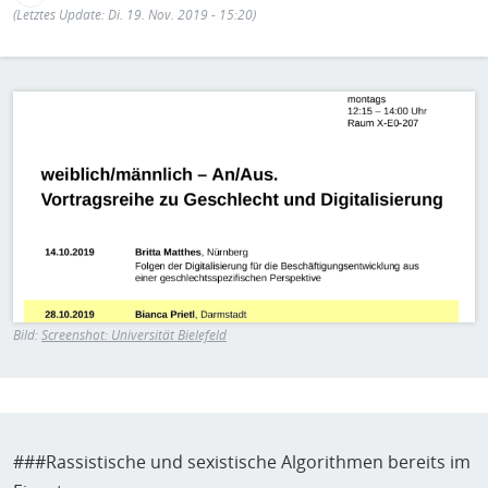
H
E
(Letztes Update: Di. 19. Nov. 2019 - 15:20)
T
M
Bild
Bild:
Screenshot: Universität Bielefeld
###Rassistische und sexistische Algorithmen bereits im