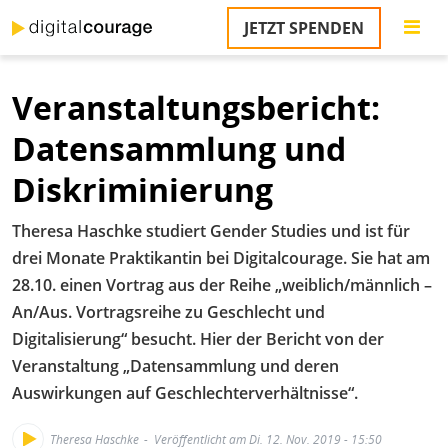
Direkt
JETZT SPENDEN
zum
S
Inhalt
Veranstaltungsbericht:
M
T
Datensammlung und
na
T
Diskriminierung
&
T
Theresa Haschke studiert Gender Studies und ist für
U
drei Monate Praktikantin bei Digitalcourage. Sie hat am
K
28.10. einen Vortrag aus der Reihe „weiblich/männlich –
An/Aus. Vortragsreihe zu Geschlecht und
M
Digitalisierung“ besucht. Hier der Bericht von der
P
Veranstaltung „Datensammlung und deren
Auswirkungen auf Geschlechterverhältnisse“.
Ü
u
Theresa Haschke
Veröffentlicht am Di. 12. Nov. 2019 - 15:50