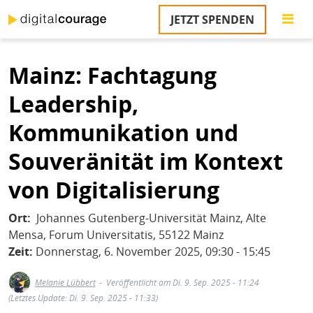
Direkt
JETZT SPENDEN
zum
S
Inhalt
Mainz: Fachtagung
M
T
Leadership,
na
T
Kommunikation und
&
T
Souveränität im Kontext
U
von Digitalisierung
K
Ort
Johannes Gutenberg-Universität Mainz, Alte
M
Mensa, Forum Universitatis, 55122 Mainz
P
Zeit:
Donnerstag, 6. November 2025, 09:30 - 15:45
Ü
Melanie Lübbert
Veröffentlicht am Di. 9. Sep. 2025 - 11:24
u
(Letztes Update: Di. 9. Sep. 2025 - 11:33)