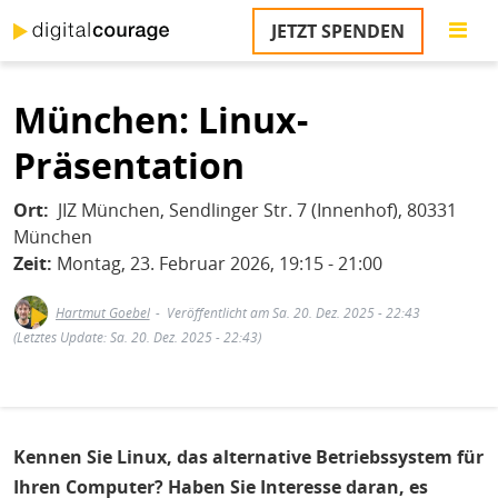
Direkt
JETZT SPENDEN
zum
S
Inhalt
München: Linux-
M
T
Präsentation
na
T
Ort
JIZ München, Sendlinger Str. 7 (Innenhof), 80331
&
T
München
Zeit:
Montag, 23. Februar 2026, 19:15 - 21:00
U
K
Hartmut Goebel
Veröffentlicht am Sa. 20. Dez. 2025 - 22:43
(Letztes Update: Sa. 20. Dez. 2025 - 22:43)
M
P
Ü
Kennen Sie Linux, das alternative Betriebssystem für
u
Ihren Computer? Haben Sie Interesse daran, es