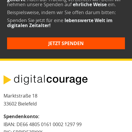
nehmen unsere Spenden auf
ehrliche Weise
ein.
Beispielsweise, indem wir Sie offen darum bitten:
Spenden Sie jetzt
für eine
lebenswerte Welt im
digitalen Zeitalter!
JETZT SPENDEN
Marktstraße 18
33602 Bielefeld
Spendenkonto:
IBAN: DE66 4805 0161 0002 1297 99