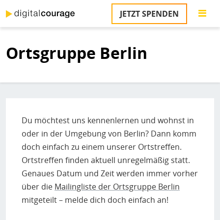
Direkt
JETZT SPENDEN
zum
S
Inhalt
Ortsgruppe Berlin
M
T
na
T
&
T
Du möchtest uns kennenlernen und wohnst in
U
oder in der Umgebung von Berlin? Dann komm
K
doch einfach zu einem unserer Ortstreffen.
M
Ortstreffen finden aktuell unregelmäßig statt.
Genaues Datum und Zeit werden immer vorher
P
über die
Mailingliste der Ortsgruppe Berlin
Ü
mitgeteilt – melde dich doch einfach an!
u