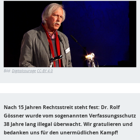
H
Bild
E
T
M
Bild:
Digitalcourage
CC-BY 4.0
Nach 15 Jahren Rechtsstreit steht fest: Dr. Rolf
Gössner wurde vom sogenannten Verfassungsschutz
38 Jahre lang illegal überwacht. Wir gratulieren und
bedanken uns für den unermüdlichen Kampf!