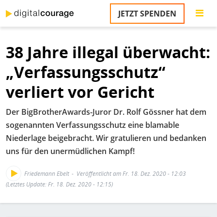
Direkt
JETZT SPENDEN
zum
S
Inhalt
38 Jahre illegal überwacht:
M
T
„Verfassungsschutz“
na
T
verliert vor Gericht
&
T
Der BigBrotherAwards-Juror Dr. Rolf Gössner hat dem
U
sogenannten Verfassungsschutz eine blamable
K
Niederlage beigebracht. Wir gratulieren und bedanken
uns für den unermüdlichen Kampf!
M
P
Friedemann Ebelt
Veröffentlicht am Fr. 18. Dez. 2020 - 12:03
(Letztes Update: Fr. 18. Dez. 2020 - 12:15)
Ü
u