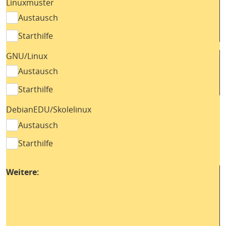
Linuxmuster
Austausch
Starthilfe
GNU/Linux
Austausch
Starthilfe
DebianEDU/Skolelinux
Austausch
Starthilfe
Weitere: