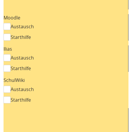
Moodle
Austausch
Starthilfe
Ilias
Austausch
Starthilfe
SchulWiki
Austausch
Starthilfe