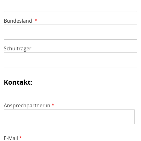
H
E
T
Bundesland
M
Schulträger
Kontakt:
Ansprechpartner.in
E-Mail