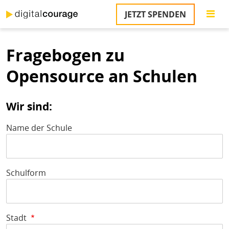
Direkt
JETZT SPENDEN
zum
S
Inhalt
Fragebogen zu
M
T
Opensource an Schulen
na
T
&
Wir sind:
T
Name der Schule
U
K
M
Schulform
P
Ü
u
Stadt