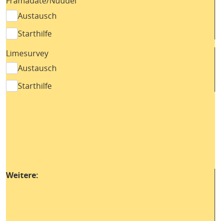
Framadate/Nuudel
Austausch
Starthilfe
Limesurvey
Austausch
Starthilfe
Weitere: