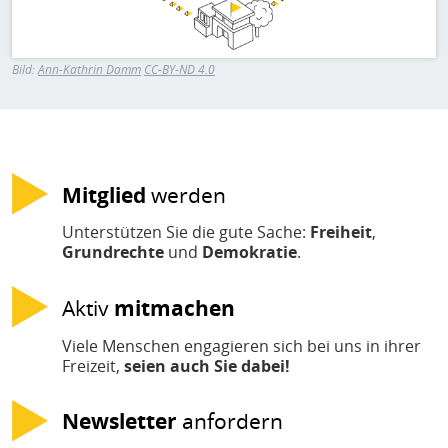
H
E
T
Bild:
Ann-Kathrin Damm
CC-BY-ND 4.0
M
Mitglied
werden
Unterstützen Sie die gute Sache:
Freiheit
,
Grundrechte
und
Demokratie
.
Aktiv
mitmachen
Viele Menschen engagieren sich bei uns in ihrer
Freizeit,
seien auch Sie dabei!
Newsletter
anfordern