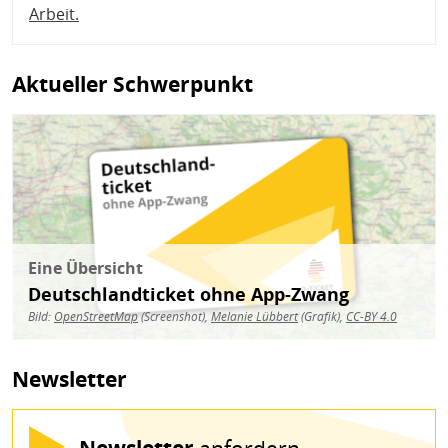
Arbeit
.
Aktueller Schwerpunkt
Bild
Eine Übersicht
Deutschlandticket ohne App-Zwang
Bild:
OpenStreetMap
(Screenshot),
Melanie Lübbert
(Grafik),
CC-BY 4.0
Newsletter
Newsletter
anfordern