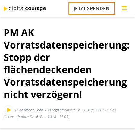
Direkt
JETZT SPENDEN
zum
Inhalt
PM AK
Vorratsdatenspeicherung:
Stopp der
flächendeckenden
Vorratsdatenspeicherung
nicht verzögern!
Friedemann Ebelt
Veröffentlicht am Fr. 31. Aug. 2018 - 12:23
(Letztes Update: Do. 6. Dez. 2018 - 11:03)