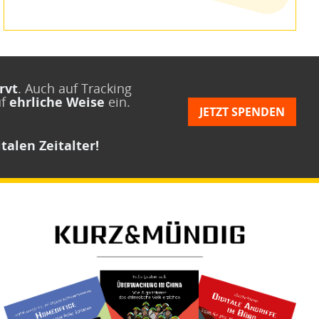
rvt
. Auch auf Tracking
uf
ehrliche Weise
ein.
JETZT SPENDEN
talen Zeitalter!