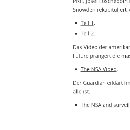
Prof. Josef Foschepoth
Snowden rekapituliert,
Teil 1
.
Teil 2
.
Das Video der amerika
Future prangert die ma
The NSA Video
.
Der Guardian erklärt 
alle ist.
The NSA and survei