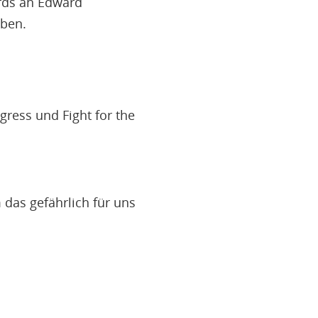
ards an Edward
aben.
ress und Fight for the
das gefährlich für uns