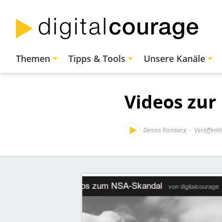
Direkt
zum
Inhalt
Hauptnavigation
Themen
Tipps & Tools
Unsere Kanäle
Videos zur
Dennis Romberg
Veröffentl
Bild