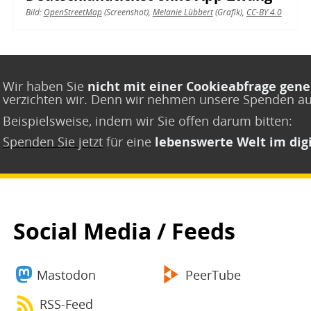
Bild:
OpenStreetMap
(Screenshot),
Melanie Lübbert
(Grafik),
CC-BY 4.0
Wir haben Sie
nicht mit einer Cookieabfrage gene
verzichten wir. Denn wir nehmen unsere Spenden a
Beispielsweise, indem wir Sie offen darum bitten:
Spenden Sie jetzt
für eine
lebenswerte Welt im digi
Social Media / Feeds
Mastodon
PeerTube
RSS-Feed