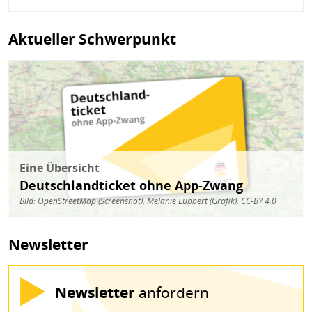
Aktueller Schwerpunkt
Bild
Eine Übersicht
Deutschlandticket ohne App-Zwang
Bild:
OpenStreetMap
(Screenshot),
Melanie Lübbert
(Grafik),
CC-BY 4.0
Newsletter
Newsletter
anfordern