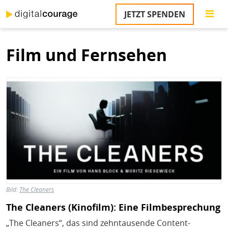
Direkt
JETZT SPENDEN
zum
S
Inhalt
Film und Fernsehen
M
T
Bild
na
T
&
T
U
K
M
P
Bild:
The Cleaners
Ü
The Cleaners (Kinofilm): Eine Filmbesprechung
u
„The Cleaners“, das sind zehntausende Content-