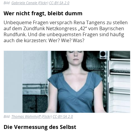
Bild:
Gabriela Canale (Flickr)
CC-BY-SA 2.0
Wer nicht fragt, bleibt dumm
Unbequeme Fragen versprach Rena Tangens zu stellen
auf dem Zündfunk Netzkongress „42“ vom Bayrischen
Rundfunk. Und die unbequemsten Fragen sind häufig
auch die kürzesten: Wer? Wie? Was?
Bild
Bild:
Thomas Wahnhoff (Flickr)
CC-BY-SA 2.0
Die Vermessung des Selbst