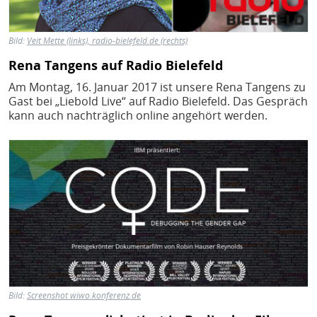
Bild:
Veit Mette (links), radio-bielefeld.de (rechts)
Rena Tangens auf Radio Bielefeld
Am Montag, 16. Januar 2017 ist unsere Rena Tangens zu
Gast bei „Liebold Live“ auf Radio Bielefeld. Das Gespräch
kann auch nachträglich online angehört werden.
Bild
Bild:
Screenshot wiwo.konferenz.de