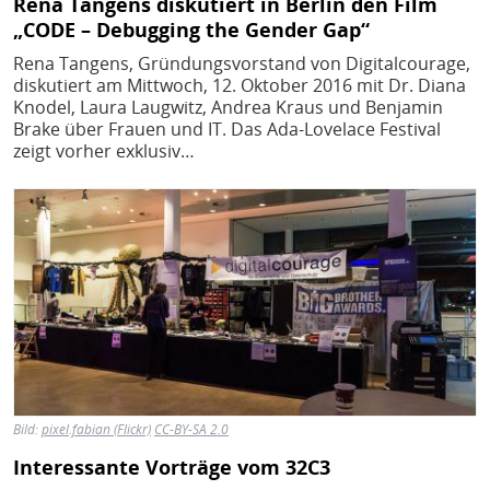
Rena Tangens diskutiert in Berlin den Film
„CODE – Debugging the Gender Gap“
Rena Tangens, Gründungsvorstand von Digitalcourage,
diskutiert am Mittwoch, 12. Oktober 2016 mit Dr. Diana
Knodel, Laura Laugwitz, Andrea Kraus und Benjamin
Brake über Frauen und IT. Das Ada-Lovelace Festival
zeigt vorher exklusiv…
Bild
Bild:
pixel.fabian (Flickr)
CC-BY-SA 2.0
Interessante Vorträge vom 32C3