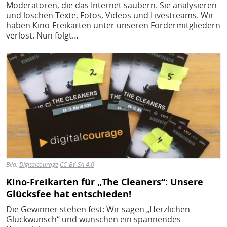
H
E
Moderatoren, die das Internet säubern. Sie analysieren
und löschen Texte, Fotos, Videos und Livestreams. Wir
T
haben Kino-Freikarten unter unseren Fördermitgliedern
verlost. Nun folgt…
M
Bild
Bild:
Digitalcourage
CC-BY-SA 4.0
Kino-Freikarten für „The Cleaners“: Unsere
Glücksfee hat entschieden!
Die Gewinner stehen fest: Wir sagen „Herzlichen
Glückwunsch“ und wünschen ein spannendes