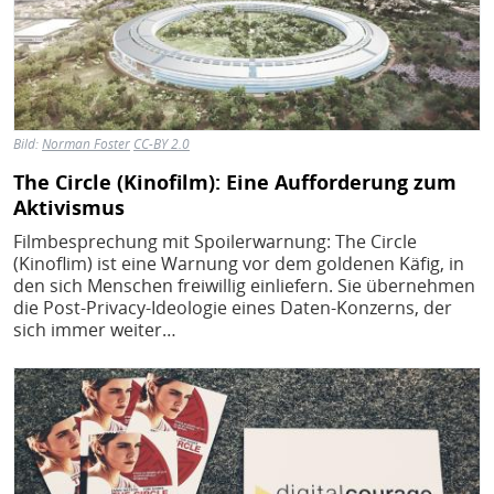
Bild:
Norman Foster
CC-BY 2.0
The Circle (Kinofilm): Eine Aufforderung zum
Aktivismus
Filmbesprechung mit Spoilerwarnung: The Circle
(Kinoflim) ist eine Warnung vor dem goldenen Käfig, in
den sich Menschen freiwillig einliefern. Sie übernehmen
die Post-Privacy-Ideologie eines Daten-Konzerns, der
sich immer weiter…
Bild