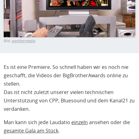
H
E
T
M
Bild:
panthermedia
Es ist eine Premiere. So schnell haben wir es noch nie
geschafft, die Videos der BigBrotherAwards online zu
stellen.
Das ist nicht zuletzt unserer vielen technischen
Unterstützung von CPP, Bluesound und dem Kanal21 zu
verdanken.
Man kann sich jede Laudatio
einzeln
ansehen oder die
gesamte Gala am Stück
.