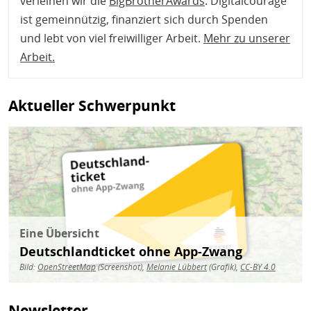
verleihen wir die
BigBrotherAwards
. Digitalcourage
ist gemeinnützig, finanziert sich durch Spenden
und lebt von viel freiwilliger Arbeit.
Mehr zu unserer
Arbeit
.
Aktueller Schwerpunkt
Bild
Eine Übersicht
Deutschlandticket ohne App-Zwang
Bild:
OpenStreetMap
(Screenshot),
Melanie Lübbert
(Grafik),
CC-BY 4.0
Newsletter