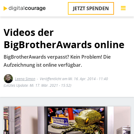
Direkt
JETZT SPENDEN
zum
S
Inhalt
Videos der
M
T
BigBrotherAwards online
na
T
BigBrotherAwards verpasst? Kein Problem! Die
&
T
Aufzeichnung ist online verfügbar.
U
Leena Simon
Veröffentlicht am Mi. 16. Apr. 2014 - 11:40
K
(Letztes Update: Mi. 17. Mär. 2021 - 15:52)
M
P
Bild
Ü
u