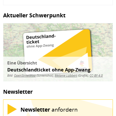
Aktueller Schwerpunkt
Bild
Eine Übersicht
Deutschlandticket ohne App-Zwang
Bild:
OpenStreetMap
(Screenshot),
Melanie Lübbert
(Grafik),
CC-BY 4.0
Newsletter
Newsletter
anfordern