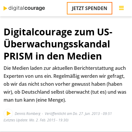
Direkt
JETZT SPENDEN
zum
S
Inhalt
Digitalcourage zum US-
M
T
Überwachungsskandal
na
T
PRISM in den Medien
&
T
Die Medien laden zur aktuellen Berichterstattung auch
U
Experten von uns ein. Regelmäßig werden wir gefragt,
K
ob wir das nicht schon vorher gewusst haben (haben
wir), ob Deutschland selbst überwacht (tut es) und was
M
man tun kann (eine Menge).
P
Dennis Romberg
Veröffentlicht am Do. 27. Jun. 2013 - 09:51
Ü
(Letztes Update: Mo. 2. Feb. 2015 - 19:30)
u