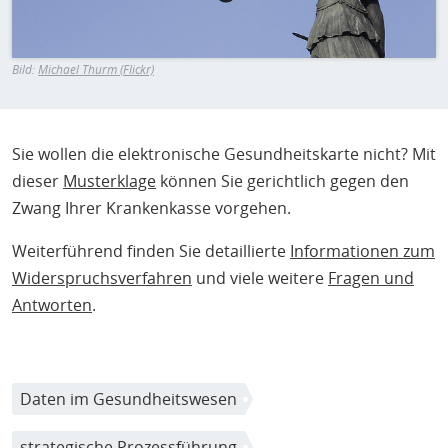
H
E
T
Bild:
Michael Thurm (Flickr)
M
Sie wollen die elektronische Gesundheitskarte nicht? Mit
dieser
Musterklage
können Sie gerichtlich gegen den
Zwang Ihrer Krankenkasse vorgehen.
Weiterführend finden Sie detaillierte
Informationen zum
Widerspruchsverfahren
und viele weitere
Fragen und
Antworten
.
Daten im Gesundheitswesen
strategische Prozessführung