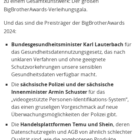
H
zu einem Gesamtkunstwerk: Der großen
E
BigBrotherAwards-Verleihungsgala.
T
Und das sind die Preisträger der BigBrotherAwards
M
2024:
Bundesgesundheitsminister Karl Lauterbach
für
das Gesundheitsdatennutzungsgesetz, das nach
unklaren Verfahren und ohne geeignete
Schutzvorkehrungen unsere sensiblen
Gesundheitsdaten verfügbar macht.
Die
sächsische Polizei und der sächsische
Innenminister Armin Schuster
für das
„videogestützte Personen-Identifikations-System“,
das einen gruseligen Vorgeschmack auf neue
Überwachungsmöglichkeiten der Polizei gibt.
Die
Handelsplattformen Temu und Shein
, deren
Datenschutzregeln und AGB von ähnlich schlechter
Qualität sind, wie die angebotenen Produkte.