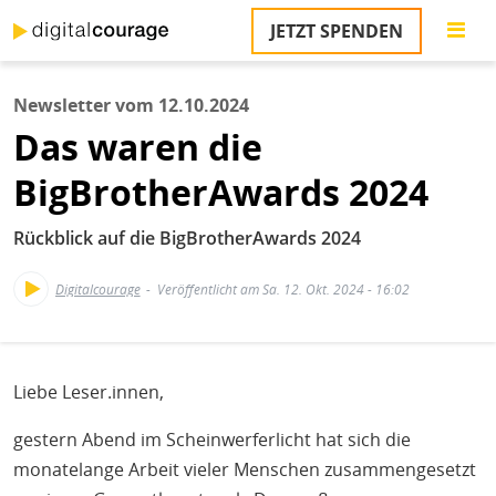
Direkt
JETZT SPENDEN
zum
S
Inhalt
Newsletter vom 12.10.2024
M
Das waren die
T
na
BigBrotherAwards 2024
T
&
T
Rückblick auf die BigBrotherAwards 2024
U
Digitalcourage
Veröffentlicht am Sa. 12. Okt. 2024 - 16:02
K
M
P
Liebe Leser.innen,
Ü
gestern Abend im Scheinwerferlicht hat sich die
u
monatelange Arbeit vieler Menschen zusammengesetzt