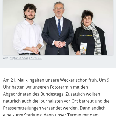
H
Bild
E
T
M
Bild:
Stefanie Loos
CC-BY 4.0
Am 21. Mai klingelten unsere Wecker schon früh. Um 9
Uhr hatten wir unseren Fototermin mit den
Abgeordneten des Bundestags. Zusätzlich wollten
natürlich auch die Journalisten vor Ort betreut und die
Pressemitteilungen versendet werden. Dann endlich
eine kurze Stärkung, denn unser Termin mit dem