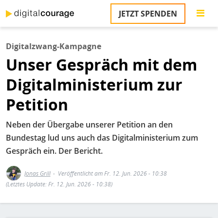
Direkt
JETZT SPENDEN
zum
S
Inhalt
Digitalzwang-Kampagne
M
Unser Gespräch mit dem
T
na
Digitalministerium zur
T
&
Petition
T
U
Neben der Übergabe unserer Petition an den
K
Bundestag lud uns auch das Digitalministerium zum
Gespräch ein. Der Bericht.
M
P
Jonas Grill
Veröffentlicht am Fr. 12. Jun. 2026 - 10:38
(Letztes Update: Fr. 12. Jun. 2026 - 10:38)
Ü
u