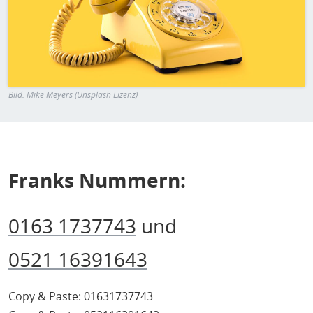
Bild:
Mike Meyers (Unsplash Lizenz)
Franks Nummern:
0163 1737743
und
0521 16391643
Copy & Paste: 01631737743