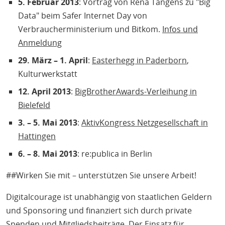
5. Februar 2013
: Vortrag von Rena Tangens zu "Big
Data" beim Safer Internet Day von
Verbraucherministerium und Bitkom.
Infos und
Anmeldung
29. März – 1. April
:
Easterhegg in Paderborn
,
Kulturwerkstatt
12. April 2013
:
BigBrotherAwards-Verleihung in
Bielefeld
3. – 5. Mai 2013
:
AktivKongress Netzgesellschaft in
Hattingen
6. – 8. Mai 2013
: re:publica in Berlin
##Wirken Sie mit – unterstützen Sie unsere Arbeit!
Digitalcourage ist unabhängig von staatlichen Geldern
und Sponsoring und finanziert sich durch private
Spenden und Mitgliedsbeiträge. Der Einsatz für