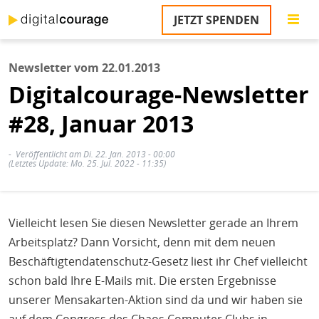
Direkt
JETZT SPENDEN
zum
S
Inhalt
Newsletter vom 22.01.2013
M
Digitalcourage-Newsletter
T
na
#28, Januar 2013
T
&
T
Veröffentlicht am Di. 22. Jan. 2013 - 00:00
(Letztes Update: Mo. 25. Jul. 2022 - 11:35)
U
K
Vielleicht lesen Sie diesen Newsletter gerade an Ihrem
M
Arbeitsplatz? Dann Vorsicht, denn mit dem neuen
P
Beschäftigtendatenschutz-Gesetz liest ihr Chef vielleicht
schon bald Ihre E-Mails mit. Die ersten Ergebnisse
Ü
u
unserer Mensakarten-Aktion sind da und wir haben sie