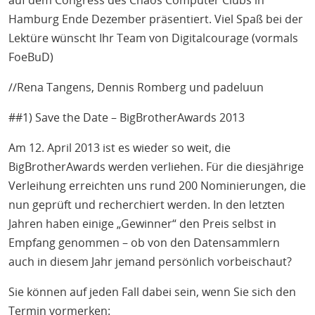
H
auf dem Congress des Chaos Computer Clubs in
E
Hamburg Ende Dezember präsentiert. Viel Spaß bei der
T
Lektüre wünscht Ihr Team von Digitalcourage (vormals
M
FoeBuD)
//Rena Tangens, Dennis Romberg und padeluun
##1) Save the Date – BigBrotherAwards 2013
Am 12. April 2013 ist es wieder so weit, die
BigBrotherAwards werden verliehen. Für die diesjährige
Verleihung erreichten uns rund 200 Nominierungen, die
nun geprüft und recherchiert werden. In den letzten
Jahren haben einige „Gewinner“ den Preis selbst in
Empfang genommen – ob von den Datensammlern
auch in diesem Jahr jemand persönlich vorbeischaut?
Sie können auf jeden Fall dabei sein, wenn Sie sich den
Termin vormerken: